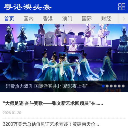
首页
国内
香港
澳门
国际
财经
资
消费热力攀升 国际游客共赴“精彩夜上海”
“大师足迹 奋斗赞歌——张文新艺术回顾展”在...…
2026-01-20
3200万美元总估值见证艺术奇迹！黄建南天价...