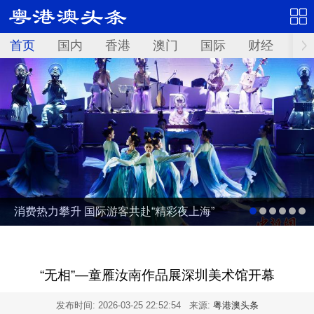
首页
国内
香港
澳门
国际
财经
资
消费热力攀升 国际游客共赴“精彩夜上海”
“无相”—童雁汝南作品展深圳美术馆开幕
发布时间:
2026-03-25 22:52:54
来源:
粤港澳头条