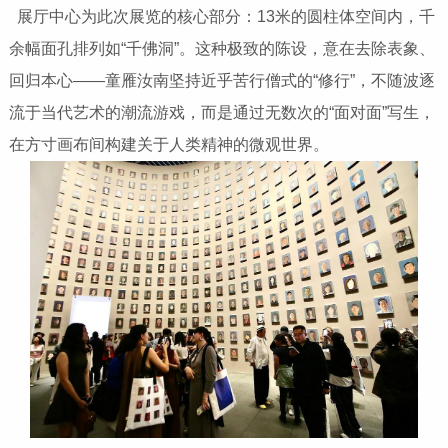
展厅中心为此次展览的核心部分：13米的圆柱体空间内，千
余幅面孔排列如“千佛洞”。这种极致的陈设，意在去除表象、
回归本心——童雁汝南坚持近乎苦行僧式的“修行”，不随波逐
流于当代艺术的潮流游戏，而是通过无数次的“面对面”写生，
在方寸画布间构建关于人类精神的微观世界。