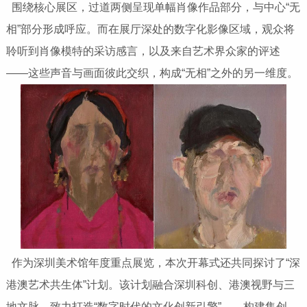
围绕核心展区，过道两侧呈现单幅肖像作品部分，与中心“无
相”部分形成呼应。而在展厅深处的数字化影像区域，观众将
聆听到肖像模特的采访感言，以及来自艺术界众家的评述
——这些声音与画面彼此交织，构成“无相”之外的另一维度。
作为深圳美术馆年度重点展览，本次开幕式还共同探讨了“深
港澳艺术共生体”计划。该计划融合深圳科创、港澳视野与三
地文脉，致力打造“数字时代的文化创新引擎”——构建集创