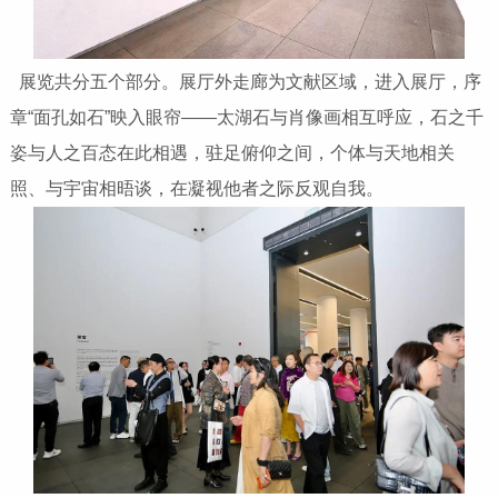
展览共分五个部分。展厅外走廊为文献区域，进入展厅，序
章“面孔如石”映入眼帘——太湖石与肖像画相互呼应，石之千
姿与人之百态在此相遇，驻足俯仰之间，个体与天地相关
照、与宇宙相晤谈，在凝视他者之际反观自我。