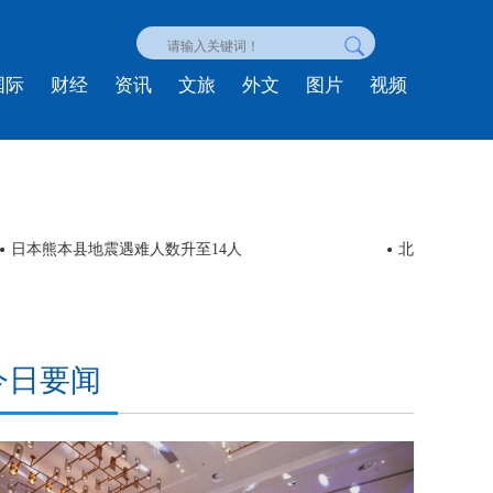
国际
财经
资讯
文旅
外文
图片
视频
委内瑞拉强震遇难人数上升至5546人
联合国人权高
今日要闻