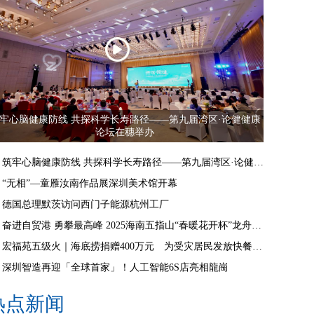
牢心脑健康防线 共探科学长寿路径——第九届湾区·论健健康
论坛在穗举办
筑牢心脑健康防线 共探科学长寿路径——第九届湾区·论健健康论坛在穗举办
“无相”—童雁汝南作品展深圳美术馆开幕
德国总理默茨访问西门子能源杭州工厂
奋进自贸港 勇攀最高峰 2025海南五指山“春暖花开杯”龙舟邀请赛开赛
宏福苑五级火｜海底捞捐赠400万元 为受灾居民发放快餐食物
深圳智造再迎「全球首家」！人工智能6S店亮相龍崗
热点新闻