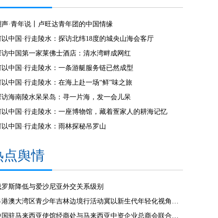
潮声·青年说丨卢旺达青年团的中国情缘
何以中国·行走陵水：探访北纬18度的城央山海会客厅
探访中国第一家莱佛士酒店：清水湾畔成网红
何以中国·行走陵水：一条游艇服务链已然成型
何以中国·行走陵水：在海上赴一场“鲜”味之旅
探访海南陵水呆呆岛：寻一片海，发一会儿呆
何以中国·行走陵水：一座博物馆，藏着疍家人的耕海记忆
何以中国·行走陵水：雨林探秘吊罗山
热点舆情
俄罗斯降低与爱沙尼亚外交关系级别
粤港澳大湾区青少年吉林边境行活动冀以新生代年轻化视角见证发展
中国驻马来西亚使馆经商处与马来西亚中资企业总商会联合举办“中国经济发展”线上讲座