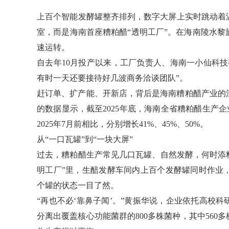
​上百个智能发酵罐整齐排列，数字大屏上实时跳动
室，而是海南首座糟粕醋“透明工厂”。在海南陵水
速运转。
自去年10月投产以来，工厂负责人、海南一小仙科
有时一天还要接待好几波商务洽谈团队”。
赶订单、扩产能、开新店，背后是海南糟粕醋产业的
的数据显示，截至2025年底，海南全省糟粕醋生产企业
2025年7月前相比，分别增长41%、45%、50%。
从“一口瓦罐”到“一块大屏”
过去，糟粕醋生产常见几口瓦罐、自然发酵，何时添料
明工厂”里，生醅发酵车间内上百个发酵罐同时作业
个罐的状态一目了然。
“再也不必‘靠鼻子闻’。”黄振华说，企业依托高校
分离出覆盖核心功能菌群的800多株菌种，其中56