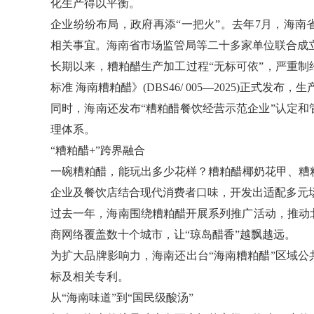
化生产得以平衡。
企业纷纷布局，政府再添“一把火”。去年7月，海
相关事宜。海南省市场监管局等二十多家单位联合成
长期以来，糟粕醋生产加工过程“无标可依”，严重制约
标准 海南糟粕醋》(DBS46/ 005—2025)正式
同时，海南还发布“糟粕醋餐饮经营示范企业”认定
理体系。
“糟粕醋+”跨界融合
一碗糟粕醋，能玩出多少花样？糟粕醋椰奶花甲、糟
企业及餐饮店结合现代消费者口味，开发出适配多元场
过去一年，海南围绕糟粕醋开展系列推广活动，推动
商网络覆盖数十个城市，让“琼岛醋香”越飘越远。
为扩大品牌影响力，海南还出台“海南糟粕醋”区域
标及相关专利。
从“海南味道”到“国民级酸汤”