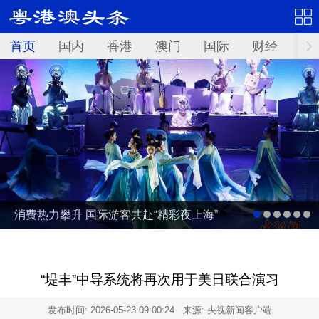
首页
国内
香港
澳门
国际
财经
资
消费热力攀升 国际游客共赴“精彩夜上海”
“堤丰”中导系统将再次用于美日联合演习
发布时间:
2026-05-23 09:00:24
来源: 央视新闻客户端