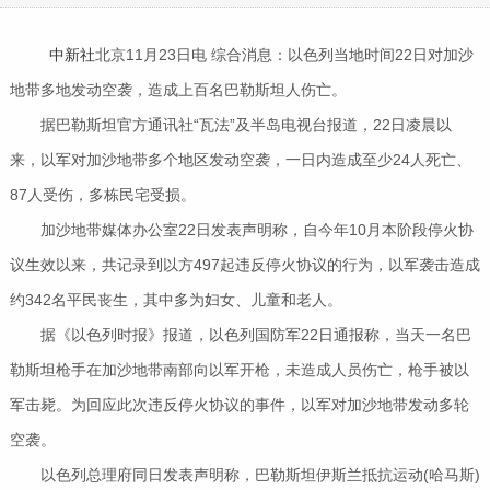
中新社
北京11月23日电 综合消息：以色列当地时间22日对加沙
地带多地发动空袭，造成上百名巴勒斯坦人伤亡。
据巴勒斯坦官方通讯社“瓦法”及半岛电视台报道，22日凌晨以
来，以军对加沙地带多个地区发动空袭，一日内造成至少24人死亡、
87人受伤，多栋民宅受损。
加沙地带媒体办公室22日发表声明称，自今年10月本阶段停火协
议生效以来，共记录到以方497起违反停火协议的行为，以军袭击造成
约342名平民丧生，其中多为妇女、儿童和老人。
据《以色列时报》报道，以色列国防军22日通报称，当天一名巴
勒斯坦枪手在加沙地带南部向以军开枪，未造成人员伤亡，枪手被以
军击毙。为回应此次违反停火协议的事件，以军对加沙地带发动多轮
空袭。
以色列总理府同日发表声明称，巴勒斯坦伊斯兰抵抗运动(哈马斯)