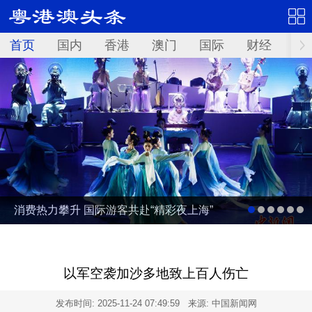
首页
国内
香港
澳门
国际
财经
资
消费热力攀升 国际游客共赴“精彩夜上海”
以军空袭加沙多地致上百人伤亡
发布时间:
2025-11-24 07:49:59
来源: 中国新闻网